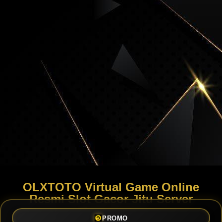
OLXTOTO Virtual Game Online
Resmi Slot Gacor Jitu Server
Terpercaya
PROMO