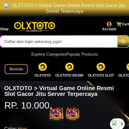
OLXTOTO > Virtual Game Online Resmi Slot Gacor Jitu
Akses login cepat dan stabil.
Server Terpercaya
Pasaran lengkap & result resmi.
Cart
Shop
Account
Bonus menarik setiap hari!
Daftar dan login sekarang juga!
Explore Categories
Popular Products
Beranda
OLXTOTO
OLXTOTO RESMI
OLXTOTO SLOT
OLXTO
OLXTOTO > Virtual Game Online Resmi
Slot Gacor Jitu Server Terpercaya
RP. 10.000
`2
Color:
blue